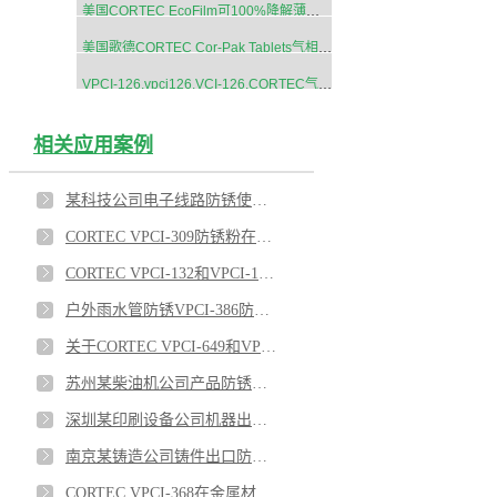
美国CORTEC EcoFilm可100%降解薄膜袋
美国歌德CORTEC Cor-Pak Tablets气相防锈片剂
VPCI-126,vpci126,VCI-126,CORTEC气相防锈膜
相关应用案例
某科技公司电子线路防锈使用VPCI-132/VPCI-111
CORTEC VPCI-309防锈粉在船舶上的应用
CORTEC VPCI-132和VPCI-126热缩膜对涡轮机室外防锈效果优异
户外雨水管防锈VPCI-386防锈涂料效果优异
关于CORTEC VPCI-649和VPCI-309SF蒸汽发生管束的内表面防锈的应用
苏州某柴油机公司产品防锈使用VPCI-368和VPCI-126效果显著
深圳某印刷设备公司机器出口防锈使用VPCI-329防锈油和VPCI-137防锈绵
南京某铸造公司铸件出口防锈使用VPCI-377水性防锈剂
CORTEC VPCI-368在金属材料存储中的防锈应用