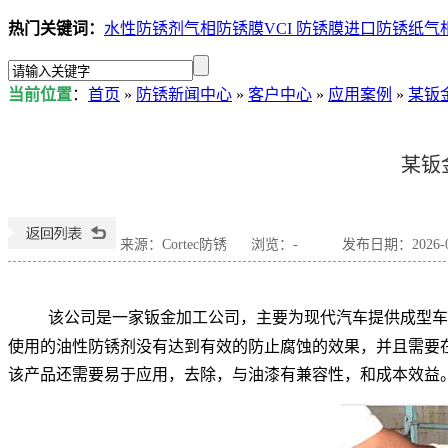
热门关键词：
水性防锈剂
气相防锈膜
VCI 防锈膜
进口防锈纸
气
当前位置
：
首页
»
防锈新闻中心
»
客户中心
»
应用案例
»
某钣金
某钣
来源：Cortec防锈
浏览：
-
发布日期：2026-07
该公司是一家钣金加工公司，主要为现代汽车提供成型车身
使用的油性防锈剂没有达到有效的防止腐蚀的效果，并且需要
该产品还需要易于应用，去除，与油漆有兼容性，和成本效益