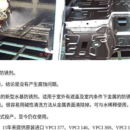
性防锈剂。
五次试验，结论是没有产生腐蚀问题。
脂的新型水基防锈剂。
适用于室外有遮盖及室内条件下金属的防
能。
很容易用碱性清洗方法从金属表面清除掉。
可与水稀释使用
正式投产，至今仍在使用。
来提供原装进口 VPCI 377、VPCI
146、VPCI 369、VP