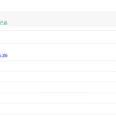
C产品
-386