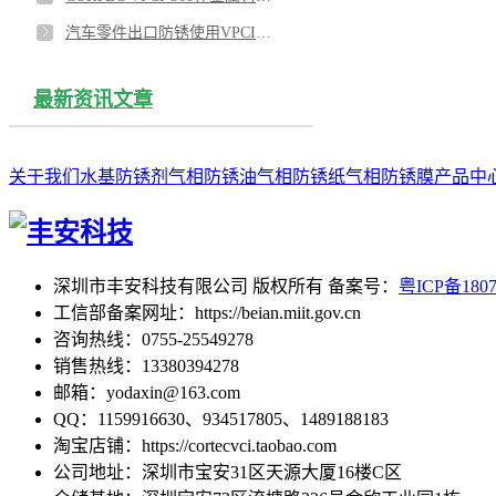
汽车零件出口防锈使用VPCI-377和VPCI-126
最新资讯文章
关于我们
水基防锈剂
气相防锈油
气相防锈纸
气相防锈膜
产品中
深圳市丰安科技有限公司 版权所有 备案号：
粤ICP备180
工信部备案网址：https://beian.miit.gov.cn
咨询热线：0755-25549278
销售热线：13380394278
邮箱：yodaxin@163.com
QQ：1159916630、934517805、1489188183
淘宝店铺：https://cortecvci.taobao.com
公司地址：深圳市宝安31区天源大厦16楼C区