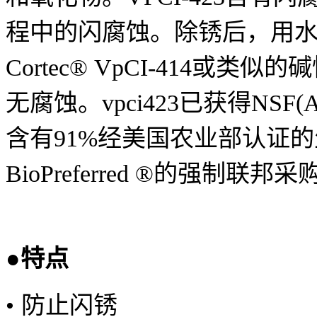
程中的闪腐蚀。除锈后，用
Cortec® VpCI-414
或类似的碱
无腐蚀。
vpci423
已获得
NSF(A
含有
91%
经美国农业部认证的
BioPreferred ®
的强制联邦采
●特点
•
防止闪锈