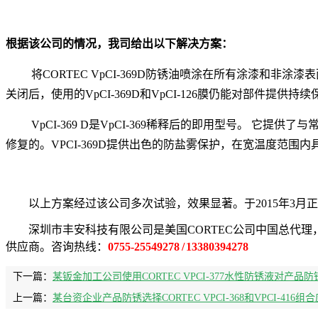
根据该公司的情况，我司给出以下解决方案：
将CORTEC VpCI-369D防锈油喷涂在所有涂漆和非涂漆表面
关闭后，使用的VpCI-369D和VpCI-126膜仍能对部件提供持
VpCI-369 D是VpCI-369稀释后的即用型号。 它提供
修复的。VPCI-369D
提供出色的防盐雾保护，
在宽温度范围内
以上方案经过该公司多次试验，效果显著。于2015年3月
深圳市丰安科技有限公司是美国CORTEC公司中国总代理，15年
供应商。咨询热线
：
0755-25549278 / 13380394278
下一篇：
某钣金加工公司使用CORTEC VPCI-377水性防锈液对产品防
上一篇：
某台资企业产品防锈选择CORTEC VPCI-368和VPCI-416组