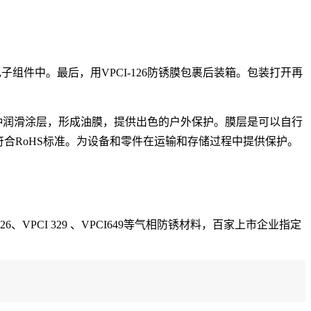
和电子组件中。
最后，用VPCI-126防锈膜包裹后装箱。
包装
打开再
D是一种润滑涂层，形成油膜，提供出色的户外保护。
膜层是可以自行
符合RoHS标准。为设备和零件在运输和存储过程中提供保护。
CI 126、VPCI 329 、VPCI649等气相防锈材料，百家上市企业指定