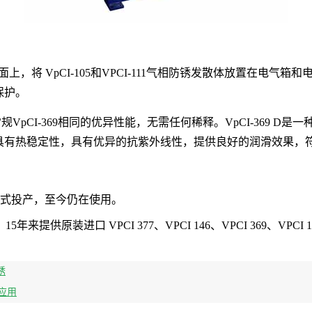
上，将 VpCI-105和VPCI-111气相防锈发散体放置在电气箱
续保护。
了与常规VpCI-369相同的优异性能，无需任何稀释。
VpCI-369 
具有热稳定性，
具有优异的抗紫外线性，
提供良好的润滑效果，
正式投产，至今仍在使用。
来提供原装进口 VPCI 377、VPCI
146、VPCI 369、VP
锈
合应用