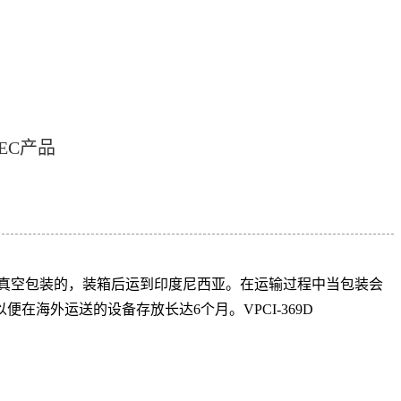
EC产品
真空包装的，装箱后运到印度尼西亚。
在运输过程中
当包装会
在海外运送的设备存放长达6个月。VPCI-369D