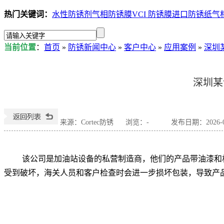
热门关键词：
水性防锈剂
气相防锈膜
VCI 防锈膜
进口防锈纸
气
当前位置
：
首页
»
防锈新闻中心
»
客户中心
»
应用案例
»
深圳某
深圳某
来源：Cortec防锈
浏览：
-
发布日期：2026-07
该公司是加油站设备的私营制造商，他们的产品
带油漆和
受到破坏，海关人员和客户检查时会进一步损坏包装，导致产