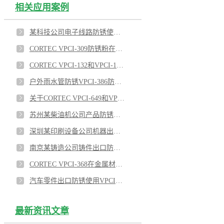
相关应用案例
某科技公司电子线路防锈使用VPCI-132/VPCI-111
CORTEC VPCI-309防锈粉在船舶上的应用
CORTEC VPCI-132和VPCI-126热缩膜对涡轮机室外防锈效果优异
户外雨水管防锈VPCI-386防锈涂料效果优异
关于CORTEC VPCI-649和VPCI-309SF蒸汽发生管束的内表面防锈的应用
苏州某柴油机公司产品防锈使用VPCI-368和VPCI-126效果显著
深圳某印刷设备公司机器出口防锈使用VPCI-329防锈油和VPCI-137防锈绵
南京某铸造公司铸件出口防锈使用VPCI-377水性防锈剂
CORTEC VPCI-368在金属材料存储中的防锈应用
汽车零件出口防锈使用VPCI-377和VPCI-126
最新资讯文章