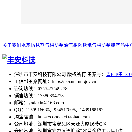
关于我们
水基防锈剂
气相防锈油
气相防锈纸
气相防锈膜
产品中
深圳市丰安科技有限公司 版权所有 备案号：
粤ICP备180
工信部备案网址：https://beian.miit.gov.cn
咨询热线：0755-25549278
销售热线：13380394278
邮箱：yodaxin@163.com
QQ：1159916630、934517805、1489188183
淘宝店铺：https://cortecvci.taobao.com
公司地址：深圳市宝安31区天源大厦16楼C区
仓储基地：深圳宝安73区流塘路326号金欣工业园1栋