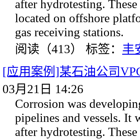
after hydrotesting. These
located on offshore platf
gas receiving stations.
阅读（413）
标签：
丰
[应用案例]某石油公司VPC
03月21日 14:26
Corrosion was developing
pipelines and vessels. It
after hydrotesting. These