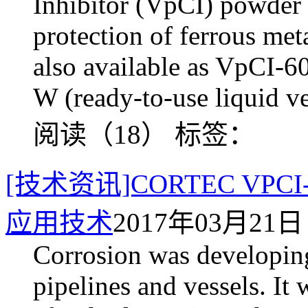
Inhibitor (VpCI) powder 
protection of ferrous me
also available as VpCI-6
W (ready-to-use liquid ve
阅读（18）
标签：
[技术资讯]CORTEC VP
应用技术
2017年03月21日 
Corrosion was developing
pipelines and vessels. It