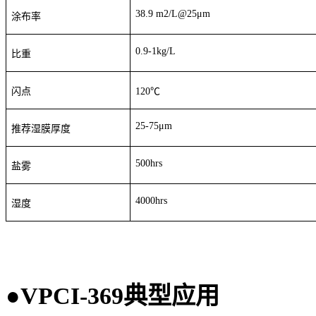
38.9 m2/L@25μm
涂布率
0.9-1kg/L
比重
闪点
120
℃
25-75μm
推荐湿膜厚度
500hrs
盐雾
4000hr
s
湿度
●
VPCI-369
典型应用