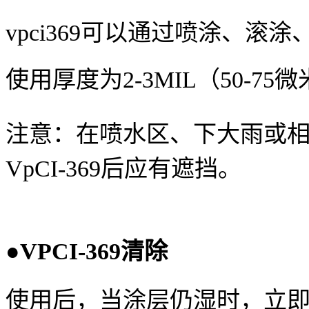
vpci369
可以通过喷涂、滚涂
使用厚度为
2-3MIL
（
50-75
微
注意：在喷水区、下大雨或相同
VpCI-369后应有遮挡。
●
VPCI-369
清除
使用后，当涂层仍湿时，立