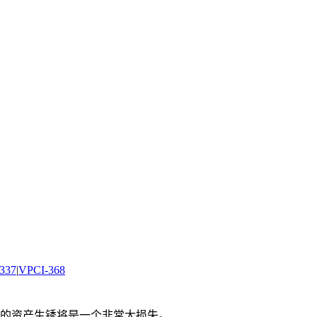
337
|
VPCI-368
的资产生锈将是一个非常大损失。