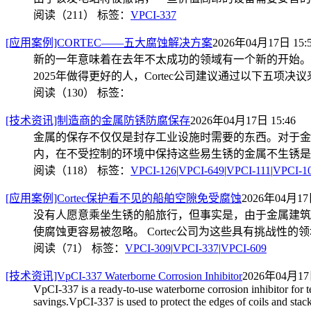
阅读（211）
标签：
VPCI-337
[应用案例]CORTEC——五大腐蚀解决方案
2026年04月17日 15:
新的一年意味着在去年不太成功的领域有一个新的开始。
2025年做得更好的人，Cortec公司建议通过以下五项决
阅读（130）
标签：
[技术资讯]制造商的金属防锈防腐保存
2026年04月17日 15:46
金属的保存不仅仅是封存工业设施时需要的东西。对于金
内，在不受控制的环境中保持这些易生锈的金属不生锈是
阅读（118）
标签：
VPCI-126
|
VPCI-649
|
VPCI-111
|
VPCI-1
[应用案例]Cortec保护看不见的船舶空隙免受腐蚀
2026年04月17日
没有人愿意乘坐生锈的船旅行，但事实是，由于金属建筑
使腐蚀更容易被忽略。 Cortec公司为这些具有挑战性
阅读（71）
标签：
VPCI-309
|
VPCI-337
|
VPCI-609
[技术资讯]VpCI-337 Waterborne Corrosion Inhibitor
2026年04月17日
VpCI-337 is a ready-to-use waterborne corrosion inhibitor for t
savings.VpCI-337 is used to protect the edges of coils and stack