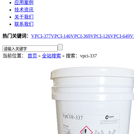
应用案例
技术资讯
关于我们
联系我们
热门关键词：
VPCI-377
VPCI-146
VPCI-369
VPCI-126
VPCI-649
V
当前位置：
首页
»
全站搜索
» 搜索：vpci-337