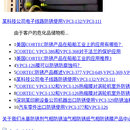
某科技公司电子线路防锈使用VPCI-132/VPCI-111
由于客户的危化品储物柜...
1
美国CORTEC防锈产品在船舶工业上的应用有哪些？
2
CORTEC VPCI-386和VPCI-368对于法兰的保护应用
3
美国CORTEC防锈产品在船舶工业的应用推荐3
4
VPCI-126膜可以防锈防腐蚀吗？
5
CORTEC防锈产品概述VPCI-377,VPCI-649,VPCI-369,VPC
6
某科技公司电子线路防锈使用VPCI-132/VPCI-111
7
CORTEC VPCI-132和VPCI-126热缩膜对涡轮机室外
8
CORTEC VPCI-132和VPCI-126热缩膜对涡轮机室外
9
深圳某印刷设备公司机器出口防锈使用VPCI-329防锈油和V
10
汽车零件出口防锈使用VPCI-377和VPCI-126
关于我们
水基防锈剂
气相防锈油
气相防锈纸
气相防锈膜
产品中