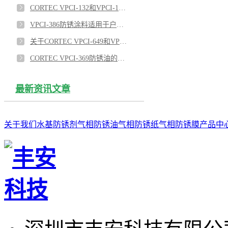
CORTEC VPCI-132和VPCI-126热缩膜对涡轮机室外防锈效果优异
VPCI-386防锈涂料适用于户外雨水管防锈吗？
关于CORTEC VPCI-649和VPCI-309SF蒸汽发生管束的内表面防锈的应用
CORTEC VPCI-369防锈油的即用型版本VPCI-369D 1：3
最新资讯文章
关于我们
水基防锈剂
气相防锈油
气相防锈纸
气相防锈膜
产品中