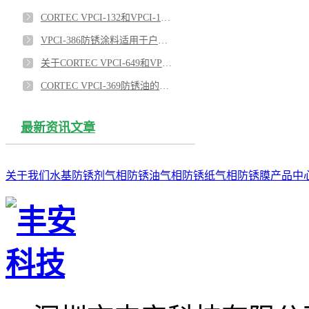
CORTEC VPCI-132和VPCI-126热缩膜对涡轮机室外防锈效果优异
VPCI-386防锈涂料适用于户外雨水管防锈吗？
关于CORTEC VPCI-649和VPCI-309SF蒸汽发生管束的内表面防锈的应用
CORTEC VPCI-369防锈油的即用型版本VPCI-369D 1：3
最新资讯文章
关于我们
水基防锈剂
气相防锈油
气相防锈纸
气相防锈膜
产品中