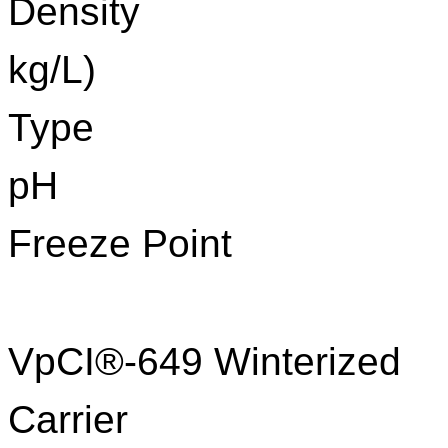
Densit
kg/L)
Typ
p
Freeze Poi
VpCI®-649 Winterized
Carr