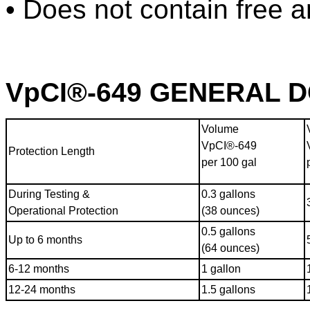
• Does not contain free 
VpCI®-649 GENERAL 
Volume
VpCI®-649
Protection Length
per 100 gal
During Testing &
0.3 gallons
Operational Protection
(38 ounces)
0.5 gallons
Up to 6 months
(64 ounces)
6-12 months
1 gallon
12-24 months
1.5 gallons