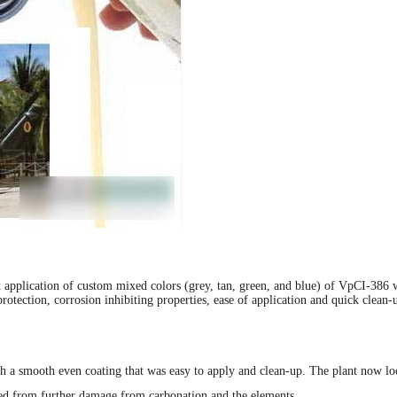
t application of custom mixed colors (grey, tan, green, and blue) of VpCI-386 
otection, corrosion inhibiting properties, ease of applica­tion and quick clean
h a smooth even coating that was easy to apply and clean-up. The plant now look
cted from further damage from carbonation and the elements.