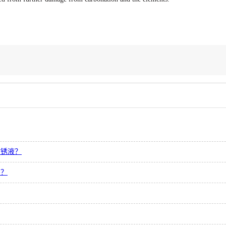
防锈液？
吗？