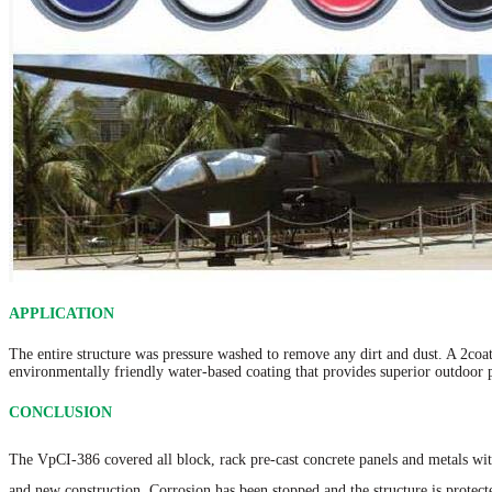
APPLICATION
The entire structure was pressure washed to remove any dirt and dust. A 2­coa
environmentally friendly water-based coating that provides superior outdoor pr
CONCLUSION
The VpCI-386 covered all block, rack pre-cast concrete panels and metals wit
and new construction. Corrosion has been stopped and the structure is prote